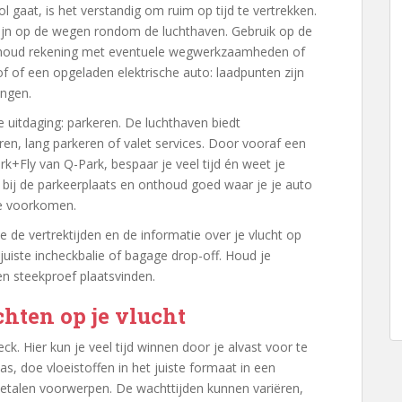
l gaat, is het verstandig om ruim op tijd te vertrekken.
k zijn op de wegen rondom de luchthaven. Gebruik op de
n houd rekening met eventuele wegwerkzaamheden of
of of een opgeladen elektrische auto: laadpunten zijn
ingen.
 uitdaging: parkeren. De luchthaven biedt
ren, lang parkeren of valet services. Door vooraf een
rk+Fly van Q-Park, bespaar je veel tijd én weet je
g bij de parkeerplaats en onthoud goed waar je je auto
te voorkomen.
e de vertrektijden en de informatie over je vlucht op
uiste incheckbalie of bagage drop-off. Houd je
n steekproef plaatsvinden.
hten op je vlucht
ck. Hier kun je veel tijd winnen door je alvast voor te
as, doe vloeistoffen in het juiste formaat in een
metalen voorwerpen. De wachttijden kunnen variëren,