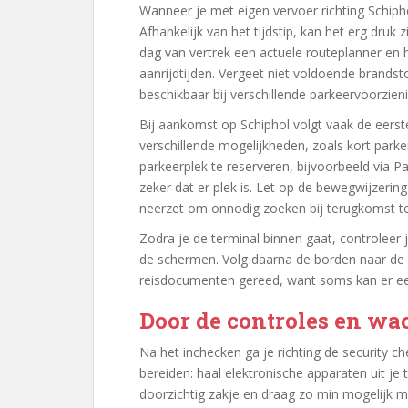
Wanneer je met eigen vervoer richting Schipho
Afhankelijk van het tijdstip, kan het erg dru
dag van vertrek een actuele routeplanner e
aanrijdtijden. Vergeet niet voldoende brandst
beschikbaar bij verschillende parkeervoorzien
Bij aankomst op Schiphol volgt vaak de eerste
verschillende mogelijkheden, zoals kort parke
parkeerplek te reserveren, bijvoorbeeld via Pa
zeker dat er plek is. Let op de bewegwijzerin
neerzet om onnodig zoeken bij terugkomst 
Zodra je de terminal binnen gaat, controleer j
de schermen. Volg daarna de borden naar de j
reisdocumenten gereed, want soms kan er ee
Door de controles en wac
Na het inchecken ga je richting de security che
bereiden: haal elektronische apparaten uit je t
doorzichtig zakje en draag zo min mogelijk 