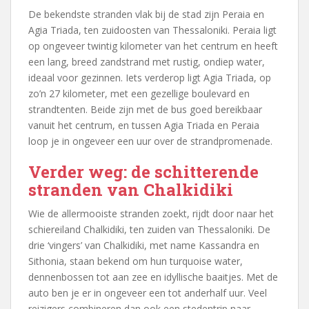
De bekendste stranden vlak bij de stad zijn Peraia en
Agia Triada, ten zuidoosten van Thessaloniki. Peraia ligt
op ongeveer twintig kilometer van het centrum en heeft
een lang, breed zandstrand met rustig, ondiep water,
ideaal voor gezinnen. Iets verderop ligt Agia Triada, op
zo’n 27 kilometer, met een gezellige boulevard en
strandtenten. Beide zijn met de bus goed bereikbaar
vanuit het centrum, en tussen Agia Triada en Peraia
loop je in ongeveer een uur over de strandpromenade.
Verder weg: de schitterende
stranden van Chalkidiki
Wie de allermooiste stranden zoekt, rijdt door naar het
schiereiland Chalkidiki, ten zuiden van Thessaloniki. De
drie ‘vingers’ van Chalkidiki, met name Kassandra en
Sithonia, staan bekend om hun turquoise water,
dennenbossen tot aan zee en idyllische baaitjes. Met de
auto ben je er in ongeveer een tot anderhalf uur. Veel
reizigers combineren dan ook een stedentrip naar